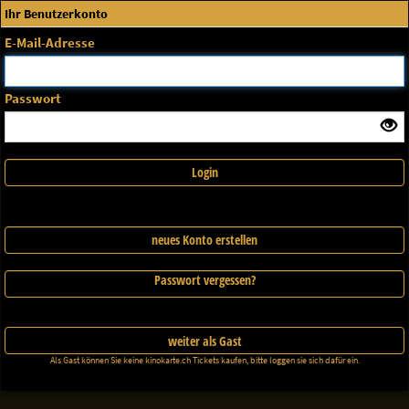
×
System Meldung
Ihr Benutzerkonto
Anmelden
E-Mail-Adresse
Die gewählte Vorstellung wurde nicht gefunden
ErrorNo. 270083
Passwort
Schließen
Login
neues Konto erstellen
Passwort vergessen?
weiter als Gast
Als Gast können Sie keine kinokarte.ch Tickets kaufen, bitte loggen sie sich dafür ein.