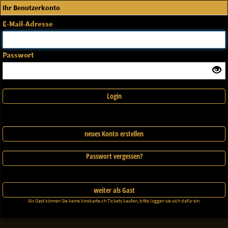
×
System Meldung
Ihr Benutzerkonto
Anmelden
E-Mail-Adresse
Die gewählte Vorstellung wurde nicht gefunden
ErrorNo. 270083
Passwort
Schließen
Login
neues Konto erstellen
Passwort vergessen?
weiter als Gast
Als Gast können Sie keine kinokarte.ch Tickets kaufen, bitte loggen sie sich dafür ein.