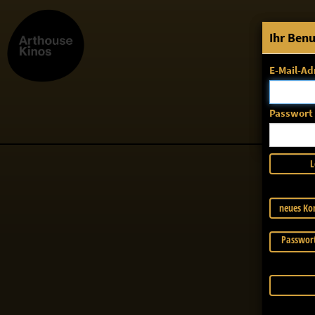
System 
Ihr Ben
E-Mail-Ad
Die ge
ErrorNo. 270
Passwort
L
neues Kon
Passwort