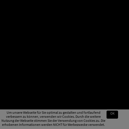
Um unsere Webseite für Sie optimal zu gestalten und fortlaufend
OK
verbessern zu können, verwenden wir Cookies. Durch die weitere
Nutzung der Webseite stimmen Sie der Verwendung von Cookies zu. Die
erhobenen Informationen werden NICHT für Werbezwecke verwendet.