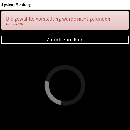
×
System Meldung
Anmelden
Die gewählte Vorstellung wurde nicht gefunden
ErrorNo. 270083
Zurück zum Kino