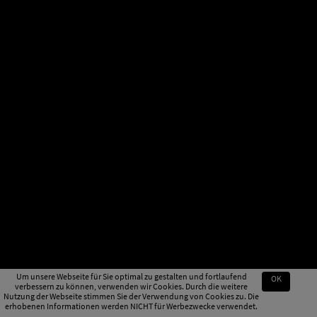
Um unsere Webseite für Sie optimal zu gestalten und fortlaufend
OK
verbessern zu können, verwenden wir Cookies. Durch die weitere
Nutzung der Webseite stimmen Sie der Verwendung von Cookies zu. Die
erhobenen Informationen werden NICHT für Werbezwecke verwendet.