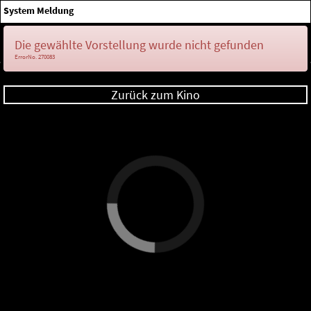
×
System Meldung
Anmelden
Die gewählte Vorstellung wurde nicht gefunden
ErrorNo. 270083
Zurück zum Kino