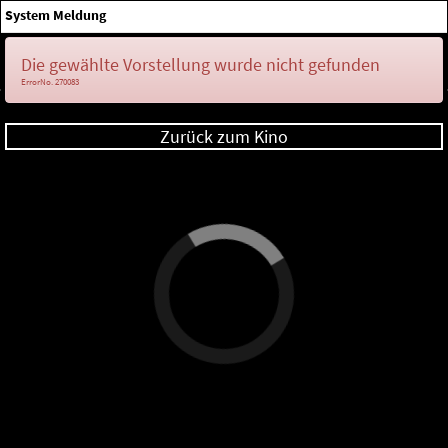
×
System Meldung
Anmelden
Die gewählte Vorstellung wurde nicht gefunden
ErrorNo. 270083
Zurück zum Kino