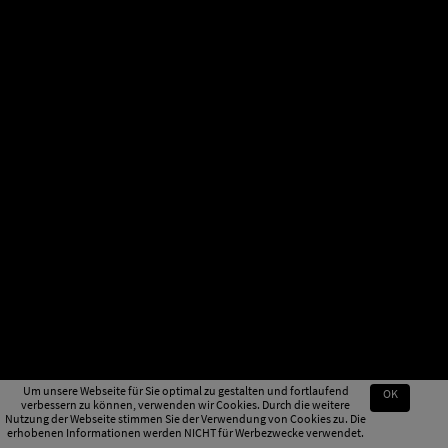
Um unsere Webseite für Sie optimal zu gestalten und fortlaufend
OK
verbessern zu können, verwenden wir Cookies. Durch die weitere
Nutzung der Webseite stimmen Sie der Verwendung von Cookies zu. Die
erhobenen Informationen werden NICHT für Werbezwecke verwendet.