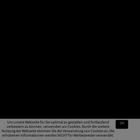
Um unsere Webseite für Sie optimal zu gestalten und fortlaufend
OK
verbessern zu können, verwenden wir Cookies. Durch die weitere
Nutzung der Webseite stimmen Sie der Verwendung von Cookies zu. Die
erhobenen Informationen werden NICHT für Werbezwecke verwendet.