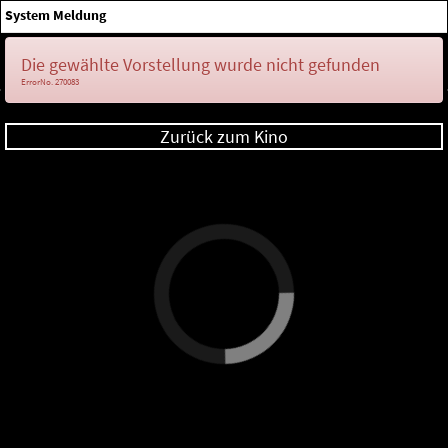
×
System Meldung
Anmelden
Die gewählte Vorstellung wurde nicht gefunden
ErrorNo. 270083
Zurück zum Kino