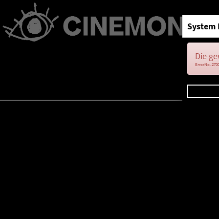
System 
Die ge
ErrorNo. 270