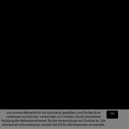
Um unsere Webseite für Sie optimal zu gestalten und fortlaufend
OK
verbessern zu können, verwenden wir Cookies. Durch die weitere
Nutzung der Webseite stimmen Sie der Verwendung von Cookies zu. Die
erhobenen Informationen werden NICHT für Werbezwecke verwendet.