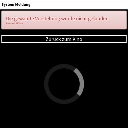
×
System Meldung
Anmelden
Die gewählte Vorstellung wurde nicht gefunden
ErrorNo. 270083
Zurück zum Kino