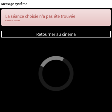
×
Message système
Me connecter
La séance choisie n'a pas été trouvée
ErrorNo. 270083
Retourner au cinéma