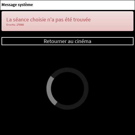
×
Message système
Me connecter
La séance choisie n'a pas été trouvée
ErrorNo. 270083
Retourner au cinéma