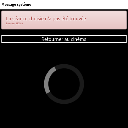
×
Message système
Me connecter
La séance choisie n'a pas été trouvée
ErrorNo. 270083
Retourner au cinéma