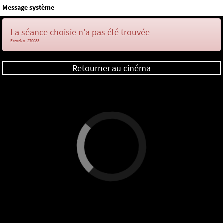
×
Message système
Me connecter
La séance choisie n'a pas été trouvée
ErrorNo. 270083
Retourner au cinéma