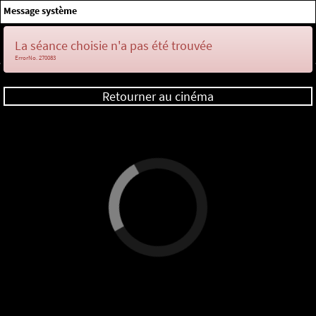
×
Message système
Me connecter
La séance choisie n'a pas été trouvée
ErrorNo. 270083
Retourner au cinéma