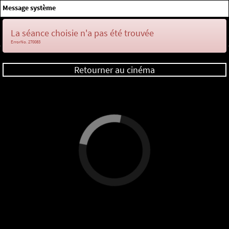
×
Message système
Me connecter
La séance choisie n'a pas été trouvée
ErrorNo. 270083
Retourner au cinéma