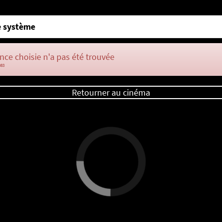
 système
nce choisie n'a pas été trouvée
083
Retourner au cinéma