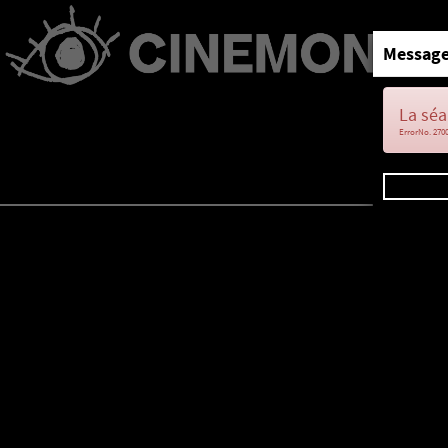
Message
La séa
ErrorNo. 270