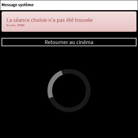
×
Message système
Me connecter
La séance choisie n'a pas été trouvée
ErrorNo. 270083
Retourner au cinéma