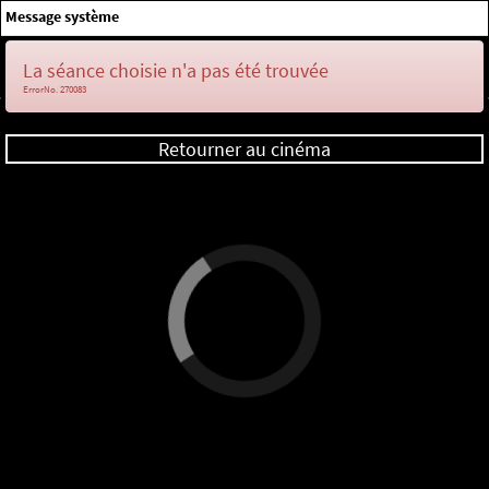
×
Message système
Me connecter
La séance choisie n'a pas été trouvée
ErrorNo. 270083
Retourner au cinéma