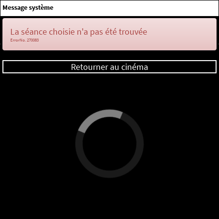
×
Message système
Me connecter
La séance choisie n'a pas été trouvée
ErrorNo. 270083
Retourner au cinéma