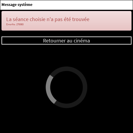
×
Message système
Me connecter
La séance choisie n'a pas été trouvée
ErrorNo. 270083
Retourner au cinéma