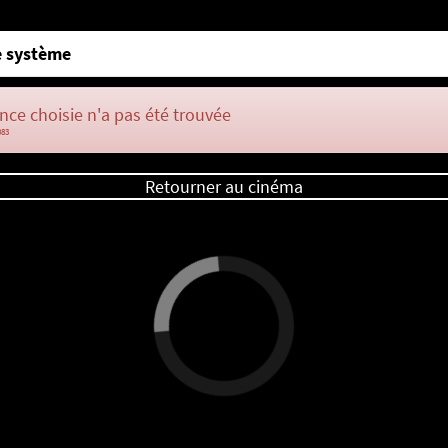
 système
nce choisie n'a pas été trouvée
083
Retourner au cinéma