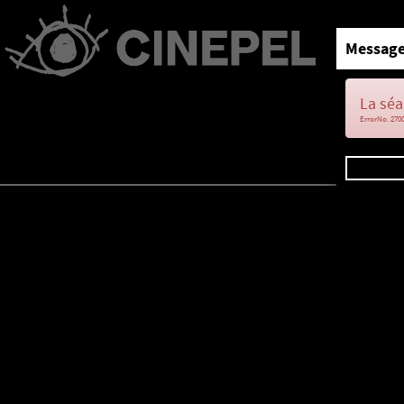
Message
La séa
ErrorNo. 270