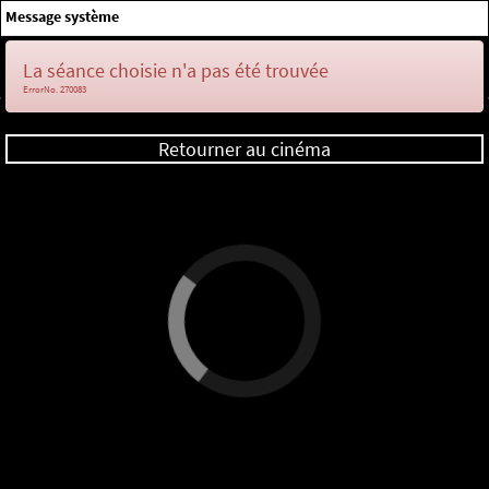
×
Message système
Me connecter
La séance choisie n'a pas été trouvée
ErrorNo. 270083
Retourner au cinéma