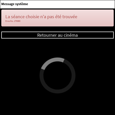
×
Message système
Me connecter
La séance choisie n'a pas été trouvée
ErrorNo. 270083
Retourner au cinéma