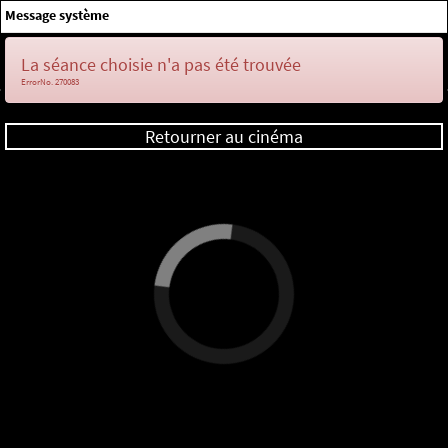
×
Message système
Me connecter
La séance choisie n'a pas été trouvée
ErrorNo. 270083
Retourner au cinéma