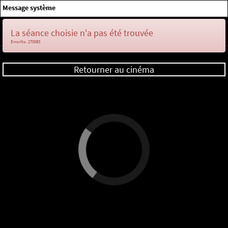
×
Message système
Me connecter
La séance choisie n'a pas été trouvée
ErrorNo. 270083
Retourner au cinéma