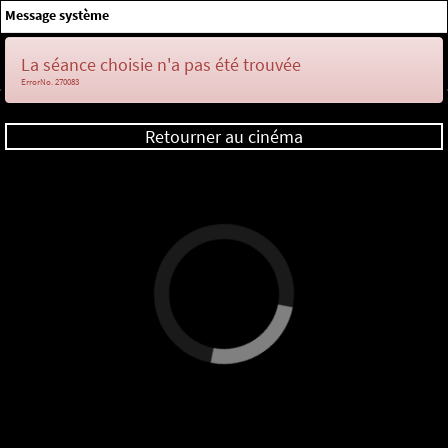
×
Message système
Me connecter
La séance choisie n'a pas été trouvée
ErrorNo. 270083
Retourner au cinéma