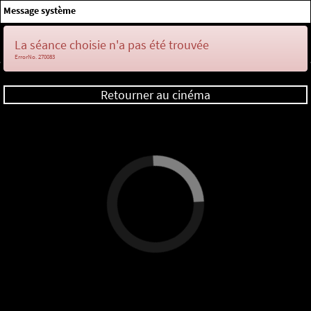
×
Message système
Me connecter
La séance choisie n'a pas été trouvée
ErrorNo. 270083
Retourner au cinéma