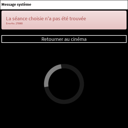
×
Message système
Me connecter
La séance choisie n'a pas été trouvée
ErrorNo. 270083
Retourner au cinéma