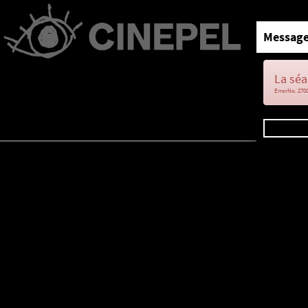
Message
La séa
ErrorNo. 270