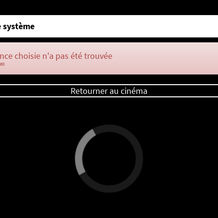
 système
nce choisie n'a pas été trouvée
083
Retourner au cinéma