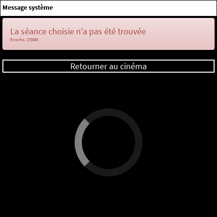
×
Message système
Me connecter
La séance choisie n'a pas été trouvée
ErrorNo. 270083
Retourner au cinéma