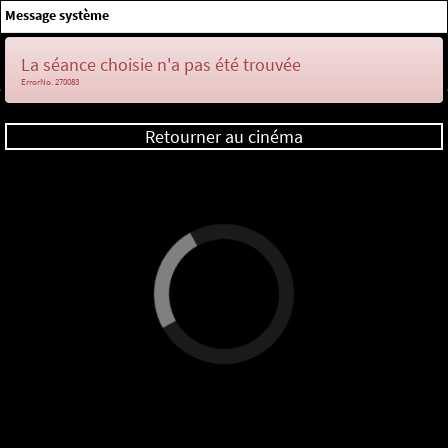
×
Message système
Me connecter
La séance choisie n'a pas été trouvée
ErrorNo. 270083
Retourner au cinéma