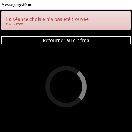
×
Message système
Me connecter
La séance choisie n'a pas été trouvée
ErrorNo. 270083
Retourner au cinéma