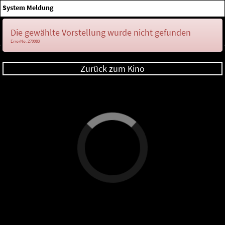
×
System Meldung
Anmelden
Die gewählte Vorstellung wurde nicht gefunden
ErrorNo. 270083
Zurück zum Kino