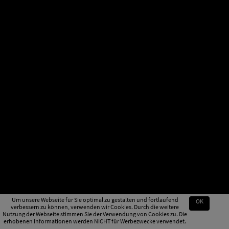
Um unsere Webseite für Sie optimal zu gestalten und fortlaufend
OK
verbessern zu können, verwenden wir Cookies. Durch die weitere
Nutzung der Webseite stimmen Sie der Verwendung von Cookies zu. Die
erhobenen Informationen werden NICHT für Werbezwecke verwendet.