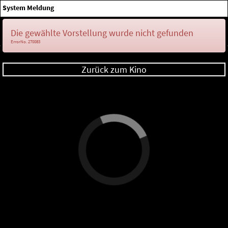
×
System Meldung
Anmelden
Die gewählte Vorstellung wurde nicht gefunden
ErrorNo. 270083
Zurück zum Kino