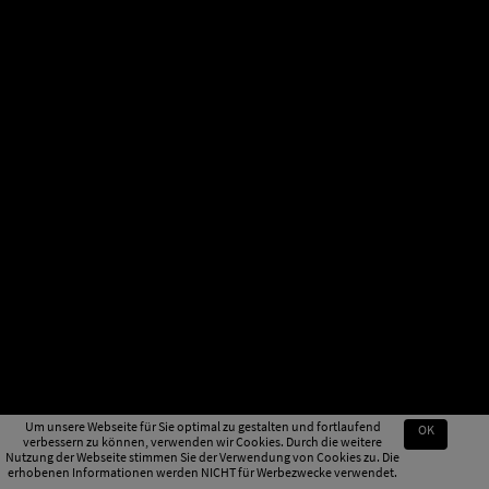
Um unsere Webseite für Sie optimal zu gestalten und fortlaufend
OK
verbessern zu können, verwenden wir Cookies. Durch die weitere
Nutzung der Webseite stimmen Sie der Verwendung von Cookies zu. Die
erhobenen Informationen werden NICHT für Werbezwecke verwendet.