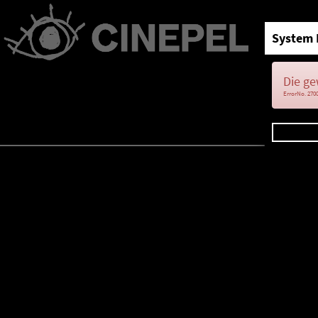
System 
Die ge
ErrorNo. 270