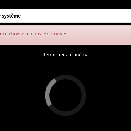
 système
nce choisie n'a pas été trouvée
083
Retourner au cinéma