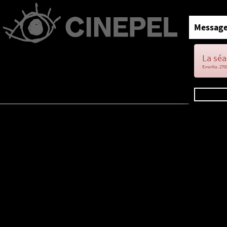
Message
La séa
ErrorNo. 270