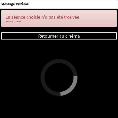
×
Message système
Me connecter
La séance choisie n'a pas été trouvée
ErrorNo. 270083
Retourner au cinéma