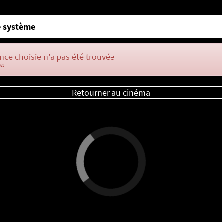
 système
nce choisie n'a pas été trouvée
083
Retourner au cinéma