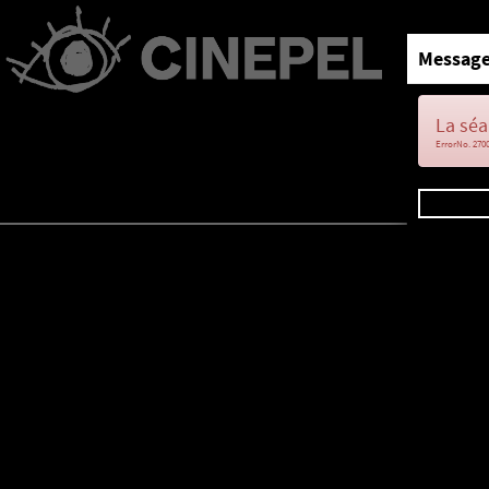
Message
La séa
ErrorNo. 270