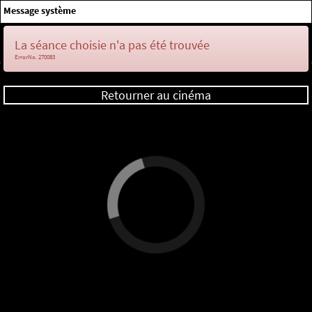
×
Message système
Me connecter
La séance choisie n'a pas été trouvée
ErrorNo. 270083
Retourner au cinéma