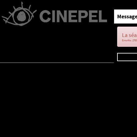
Message
La séa
ErrorNo. 270