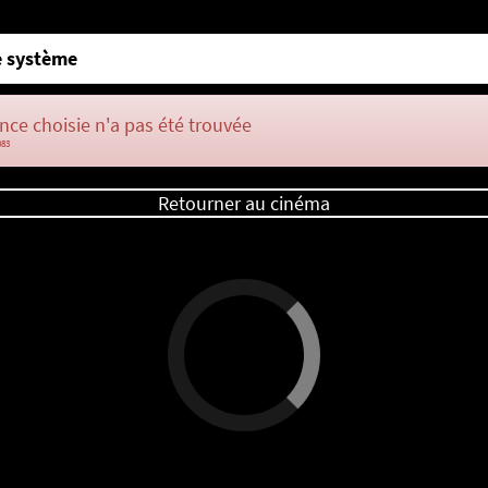
 système
nce choisie n'a pas été trouvée
083
Retourner au cinéma