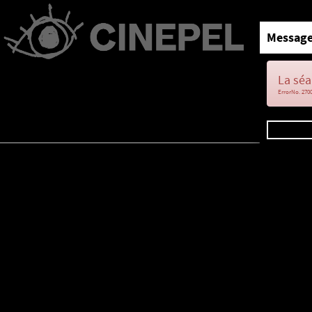
Message
La séa
ErrorNo. 270