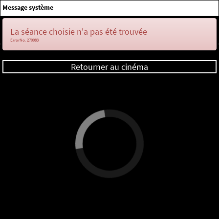
×
Message système
Me connecter
La séance choisie n'a pas été trouvée
ErrorNo. 270083
Retourner au cinéma