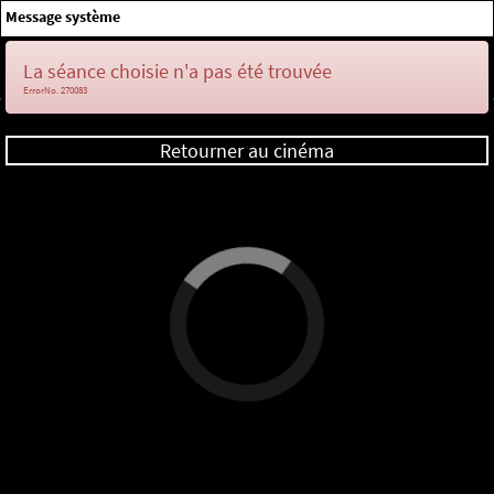
×
Message système
Me connecter
La séance choisie n'a pas été trouvée
ErrorNo. 270083
Retourner au cinéma