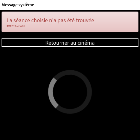
×
Message système
Me connecter
La séance choisie n'a pas été trouvée
ErrorNo. 270083
Retourner au cinéma