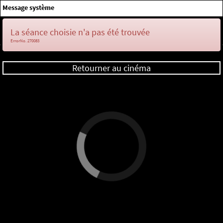
×
Message système
Me connecter
La séance choisie n'a pas été trouvée
ErrorNo. 270083
Retourner au cinéma