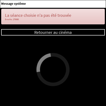
×
Message système
Me connecter
La séance choisie n'a pas été trouvée
ErrorNo. 270083
Retourner au cinéma