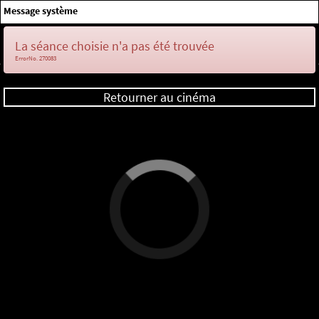
×
Message système
Me connecter
La séance choisie n'a pas été trouvée
ErrorNo. 270083
Retourner au cinéma