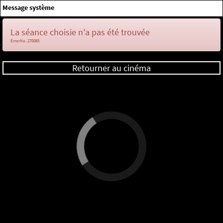
×
Message système
Me connecter
La séance choisie n'a pas été trouvée
ErrorNo. 270083
Retourner au cinéma