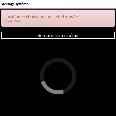
×
Message système
Me connecter
La séance choisie n'a pas été trouvée
ErrorNo. 270083
Retourner au cinéma