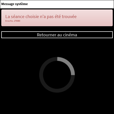
×
Message système
Me connecter
La séance choisie n'a pas été trouvée
ErrorNo. 270083
Retourner au cinéma